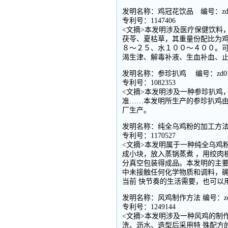
发明名称：鸡冠花饮品 编号：zd0
专利号：1147406
<文摘>本发明涉及医疗保健饮料
茯苓、夏枯草，其重量份配比为
８～２５、水１００～４００。可
渴生津、解毒补液、生血补血、
发明名称：参珍扒鸡 编号：zd01
专利号：1082353
<文摘>本发明涉及一种参珍扒鸡
准……本发明所生产的参珍扒鸡
厂生产。
发明名称：纯全乌鸡粉的加工方法及
专利号：1170527
<文摘>本发明属于一种纯全乌鸡
成小块，放入蒸锅蒸煮 ，用绞肉
分真空包装得成品。本发明的主
中未接触任何化学物质和调料，
当前 快节奏的生活需要，也可以
发明名称：风鸡制作方法 编号：zd
专利号：1249144
<文摘>本发明涉及一种风鸡的制
洗、沥水、造型后采用特 殊配方