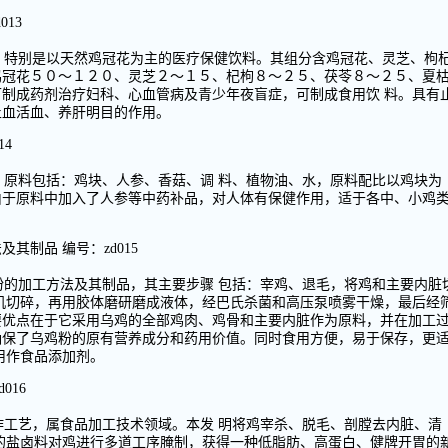
13
，特别是以天然鸡冠花为主的医疗保健饮料。其组分含鸡冠花、灵芝、枸
鸡冠花５０～１２０、灵芝２～１５、杞枸８～２５、茯苓８～２５、夏
制成药剂治疗妇科、心血管病及青少年夜盲症，可制成食用饮 料。具有
止血活血、养肝明目的作用。
4
，原料包括：鸡块、人参、香菇、调 料、植物油、水，原料配比以鸡块为
由于原料中加入了人参等中药补品，对人体有保健作用，适于各中、小鸡
其制品 编号：zd015
粉的加工方法及其制品，其主要步骤 包括：宰鸡、退毛，将鸡和主要内脏
机切碎，再用胶体磨研磨成液体，经巴氏杀菌和高压泵喷雾干燥，最后经
要优点在于它采用乌鸡的全部鸡肉、鸡骨和主要内脏作为原料，并在加工
确保了乌鸡粉的原有营养成分和药用价值。同时食用方便，易于保存，更
用作食品添加剂。
016
作工艺，属食品加工技术领域。本发 明将鸡宰杀、脱毛、剖膛去内脏、清
的盐卤料对鸡进行多道工序腌制，获得一种低脂肪、高蛋白、健牌开胃的