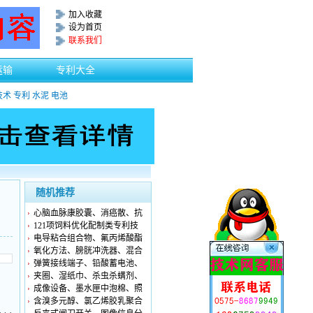
加入收藏
设为首页
联系我们
运输
专利大全
技术
专利
水泥
电池
随机推荐
心脑血脉康胶囊、消癌散、抗
121项饲料优化配制类专利技
电导粘合组合物、氟丙烯酸酯
氧化方法、膀胱冲洗器、混合
弹簧接线端子、铅酸蓄电池、
夹圈、湿纸巾、杀虫杀螨剂、
成像设备、墨水匣中泡棉、照
含溴多元醇、氯乙烯胶乳聚合