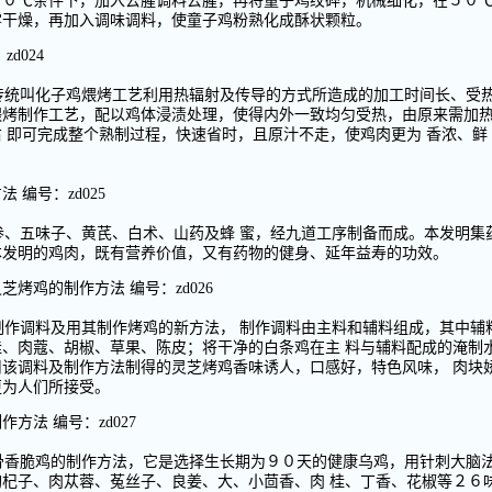
２０℃条件下，加入去腥调料去腥，再将童子鸡绞碎，机械细化，在５０
雾干燥，再加入调味调料，使童子鸡粉熟化成酥状颗粒。
d024
传统叫化子鸡煨烤工艺利用热辐射及传导的方式所造成的加工时间长、受
煨烤制作工艺，配以鸡体浸渍处理，使得内外一致均匀受热，由原来需加
 即可完成整个熟制过程，快速省时，且原汁不走，使鸡肉更为 香浓、鲜
编号：zd025
参、五味子、黄芪、白术、山药及蜂 蜜，经九道工序制备而成。本发明集
本发明的鸡肉，既有营养价值，又有药物的健身、延年益寿的功效。
烤鸡的制作方法 编号：zd026
制作调料及用其制作烤鸡的新方法， 制作调料由主料和辅料组成，其中辅
、肉蔻、胡椒、草果、陈皮；将干净的白条鸡在主 料与辅料配成的淹制
该调料及制作方法制得的灵芝烤鸡香味诱人，口感好，特色风味， 肉块
更为人们所接受。
方法 编号：zd027
骨香脆鸡的制作方法，它是选择生长期为９０天的健康乌鸡，用针刺大脑
杞子、肉苁蓉、菟丝子、良姜、大、小茴香、肉 桂、丁香、花椒等２６