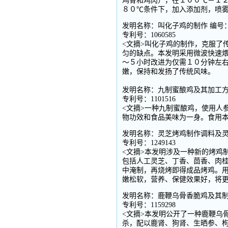
鸡骨和鸡肉），在１００℃－１
８０℃条件下，加入添加剂，喷
发明名称：叫化子鸡的制作 编号：z
专利号：1060585
<文摘>叫化子鸡的制作，克服了
匀的缺点。本发明采用微波快速
～５小时改进为仅需１０分钟左右
嫩，保持和发扬了传统风味。
发明名称：九制蜜酿鸡及其加工方法 
专利号：1101516
<文摘>一种九制蜜酿鸡，使用人
物功效和食品美味为一身。食用
发明名称：灵芝烤鸡制作调料及灵芝
专利号：1249143
<文摘>本发明涉及一种新的烤鸡
包括人工灵芝、丁香、茴香、肉桂
中淹制，再烧烤即得成品烤鸡。用
嫩松软，营养、保健效果好，将
发明名称：鹿鞭乌骨香脆鸡及其制作
专利号：1159298
<文摘>本发明公开了一种鹿鞭乌
杀，配以鹿肾、狗肾、生晒参、枸