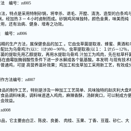
 编号：zd005
方法，特点是采用特制砂锅，将宰杀、退毛、开膛、清洗、造型的白条鸡
锅，经加热３－４小时卤制而成。砂锅鸡风味独特，颜色金黄，味美而纯
食用，还有治病、健身、增寿之功效。
编号：zd006
鸡精的生产方法，属保健食品的加工 。它由虫草菌提取液、蜂蜜、黄酒和
为乌骨鸡汁(以1：1计)80－90％，虫草提取液(以１：１计)5－12％
虫草菌的提取先用乙醇提取，再用水提取乌骨鸡 汁加工为鸡肉，先在枯草杆
再在曲霉肽酶弱酸性条件下进一步水解成各个氨基酸。本发明 与现有技术
普通鸡，可提 高营养滋补效果；鸡加工和虫草加工采用新工艺，有效成
方法编号：zd007
菜式食品的制作工艺，特别是涉及一种加工工艺简单、风味独特的赵庆利大盘
该食品调料味美，调料味道透入鸡肉，麻辣香酥，汤鲜爽口，可以制成方
社会效益。
008
味品，它主要由白芷、陈皮、良姜、 肉桂、玉果、丁香、豆蔻、砂仁、大