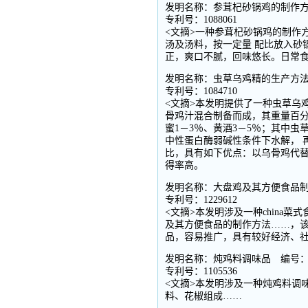
发明名称：参茸杞砂锅鸡的制作方法
专利号：1088061
<文摘>一种参茸杞砂锅鸡的制作
汤及汤料，按一定量 配比放入砂
正，爽口不腻，回味悠长。日常
发明名称：虫草乌鸡精的生产方法 
专利号：1084710
<文摘>本发明提供了一种虫草乌
骨鸡汁混合制备而成，其重量百分配比
蜜1－3％、黄酒3－5％；其中
中性蛋白酶弱碱性条件下水解， 
比，具有如下优点：以乌骨鸡代替
得率高。
发明名称：大盘鸡及其方便食品制作
专利号：1229612
<文摘>本发明涉及一种china
及其方便食品的制作方法……，
品，容易推广，具有较好经济、
发明名称：炖鸡料调味品 编号：zd
专利号：1105536
<文摘>本发明涉及一种炖鸡料调
料、花椒组成……