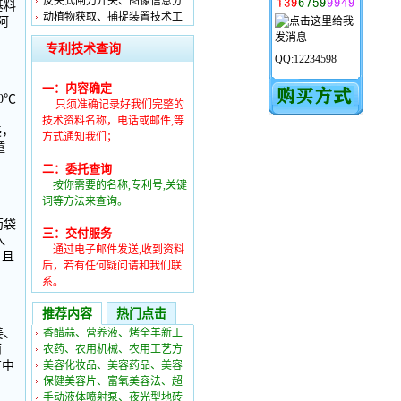
反夹式闸刀开关、图像信息分
基料
动植物获取、捕捉装置技术工
阿
专利技术查询
QQ:12234598
一：内容确定
0℃
只须准确记录好我们完整的
技术资料名称，电话或邮件,等
美，
方式通知我们；
童
二：委托查询
按你需要的名称,专利号,关键
词等方法来查询。
药袋
三：交付服务
入
通过电子邮件发送,收到资料
，且
后，若有任何疑问请和我们联
系。
推荐内容
热门点击
姜、
香醋蒜、营养液、烤全羊新工
而
农药、农用机械、农用工艺方
有中
美容化妆品、美容药品、美容
保健美容片、富氧美容法、超
手动液体喷射泵、夜光型地砖