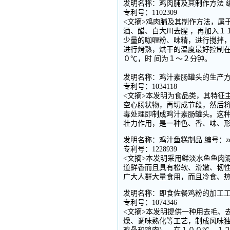
发明名称：鸡肉脯及其制作方法 编号
专利号：1102309
<文摘>鸡肉脯及其制作方法，属
酒、醋、白大川去腥 ，再加入１
少量的咖喱粉、味精，进行搅拌，
进行烤熟，烘干的温度最好控制
０℃，时 间为１～２分钟。
发明名称：鸡汁素肠罐头的生产方法 
专利号：1034118
<文摘>本发明为食品类，其特征
空心肠状物，再切成节段，然后将
毒处理即制成鸡汁素肠罐头。这种
壮力作用，是一种色、香、味、
发明名称：鸡汁鱼糕制品 编号：zd
专利号：1228939
<文摘>本发明采用鲜淡水鱼鱼肉
道鲜香而且具有松软、滑嫩、韧
广大人群大量食用，而且冷食、热
发明名称：即食佐餐鸡粉的加工工艺 
专利号：1074346
<文摘>本发明提供一种用去毛、
燥、调味熟化等工艺，制成风味