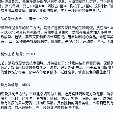
的阿胶乌骨鸡，先将净乌骨鸡在汤料中浸泡，再填加基料后烘烤，特征是
，净乌骨鸡１只占100至180、阿胶占1至 4、枸杞子占1至6，这样制作的
经常食用具有健体、增智、补虚的效果，实为一种理想的营养食品。
品的制作方法 编号：zd002
胚营养保健食品的加工方法，其特征是将农家喂养的受精鸡蛋，放在38～4
00～13000℃鸡蛋转为鸡胚时，突然中止其生命。然后在蛋液内加入多种中
加热成型、包装、高压灭菌和恒温处理而成。用此法制成的食品，味道鲜
钙 、二十余种氨基酸和低脂肪、低热能，是孕产妇、运动员、老人、儿
作工艺 编号：zd003
工艺，涉及保健食品技术领域。其特征在于：鸡腹内装有保健药袋，保健
药品，鸡腹内保健袋外有燕窝、海参、鲜贝等营 养品。由于本食用鸡加
高的营养保健作用，是中老年强身健体、延缓衰老、健康长寿的最佳良剂
方法编号：zd004
烤鸭及其制备方法，它以北京填鸭为主料，选用宫廷药料配方及花椒、鲜
米醋为上色料，经开膛、除内脏、腌制、烫皮、打色、晾胚、储存、烘烤
，带有浓厚的果味芳香，其肉质鲜嫩，具有独特的清香美味；本发明还具
、利肝肺、益水道等补、养、调强身健体的保健作用。