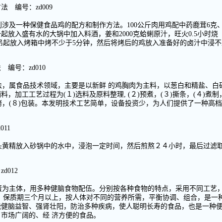
 编号：zd009
别涉及一种保健食品鸡的配方和制作方法。100公斤肉用鸡配中药鹿茸6克
起放入盛有水的大锅中加入料酒，姜和2000克蛤蜊原汁，旺火0.5小时烧
个吊起放入烤箱中烤不少于5分钟，然后将烤后的鸡放入准备好的卤汁中浸不
编号：zd010
法，属食品技术领域，主要是以新鲜 的鸡胸肉为主料，以葱白和精盐、白
，加工工艺过程为(１)选料及原料整理, (２)预煮，(３)撕条，(４)煮制
)烘烤，(８)包装。本发明技术工艺简单，设备投资少，为人们提供了一种高
11
头黄精放入砂锅中的水中，浸泡一定时间，然后煎熬２４小时，最后过滤
012
蛋为主体，用多种健脑食物配伍。分别按各种食物的特点，采用不同工艺
，保质期三个月以上，按人体对不同的营养所需，平衡协调、组合，是一
能健脑益智、强肾壮阳，防治多种疾病，使人聪明长寿的食品，也是一种
市场广阔的、经 济方便的食品。