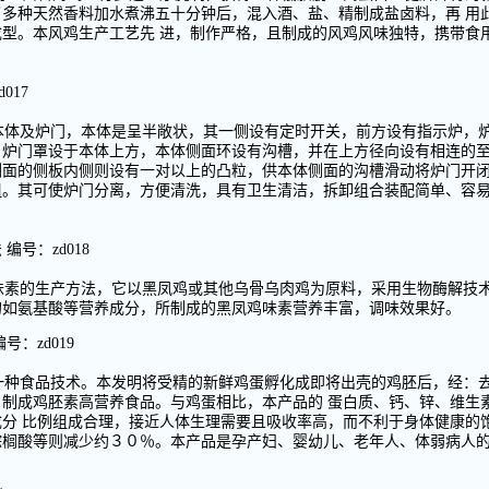
多种天然香料加水煮沸五十分钟后，混入酒、盐、精制成盐卤料，再 用
型。本风鸡生产工艺先 进，制作严格，且制成的风鸡风味独特，携带食
。
017
本体及炉门，本体是呈半敞状，其一侧设有定时开关，前方设有指示炉，
，炉门罩设于本体上方，本体侧面环设有沟槽，并在上方径向设有相连的
侧面的侧板内侧则设有一对以上的凸粒，供本体侧面的沟槽滑动将炉门开
组。其可使炉门分离，方便清洗，具有卫生清洁，拆卸组合装配简单、容
号：zd018
味素的生产方法，它以黑凤鸡或其他乌骨乌肉鸡为原料，采用生物酶解技
的如氨基酸等营养成分，所制成的黑凤鸡味素营养丰富，调味效果好。
：zd019
一种食品技术。本发明将受精的新鲜鸡蛋孵化成即将出壳的鸡胚后，经：
制成鸡胚素高营养食品。与鸡蛋相比，本产品的 蛋白质、钙、锌、维生
分 比例组成合理，接近人体生理需要且吸收率高，而不利于身体健康的
棕榈酸等则减少约３０％。本产品是孕产妇、婴幼儿、老年人、体弱病人