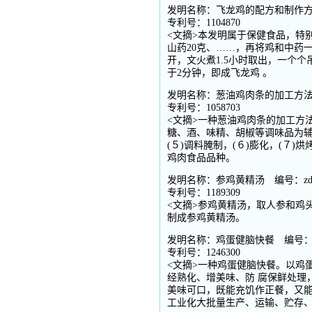
发明名称：飞龙鸡的配方和制作方法
专利号：1104870
<文摘>本发明属于保健食品，特
山药20克、……，再将鸡和中药一
开，文火煮1.5小时取出，一个
于2分钟，即成飞龙鸡 。
发明名称：葱油鸡肉条的加工方法 
专利号：1058703
<文摘>一种葱油鸡肉条的加工方
糖、酒、味精、胡椒等调味品为辅料
(５)调料腌制，(６)膨化，(７
鸡肉食品品种。
发明名称：参鸡黄精汤 编号：zd0
专利号：1189309
<文摘>参鸡黄精汤，取人参和鸡
制成参鸡黄精汤。
发明名称：鸡蛋健脑快餐 编号：zd
专利号：1246300
<文摘>一种鸡蛋健脑快餐。以鸡
经熟化、增美味、防 腐保鲜处理
美味可口，既能充饥作正餐，又
工业化大批量生产、运输、贮存、