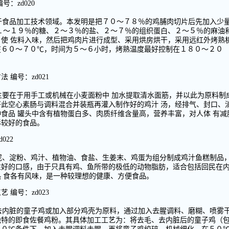
：zd020
于食品加工技术领域。本发明是把７０～７８％的鸡脯肉切片后先加入少
１～１９％的糖、２～３％的盐、２～７％的组织蛋白、２～５％的麻油
使 佐料入味，然后把鸡肉片进行成型、采用烘房烘干，采用远红外烤熟
在６０～７０℃，时间为５～６小时，烤熟温度最好控制在１８０～２０
编号：zd021
主要在于用手工或机械在小麦面粉中 加水提取清水面筋，并以此为原料制
此空心素肠与调料混合并装瓶再灌入制作好的鸡汁 汤，经排气、封口、
食品 罐头中含有植物蛋白多、肉质纤维含量高，营养丰富，对人体 有减
形较好的食品。
022
泥、淀粉、鸡汁、植物油、食盐、生姜末、鸡蛋为组分制成鸡汁鱼糕制品
性好的口感，由于只具有鸡、鱼所带的极低的动物脂肪，适合包括回民在
 食各有风味，是一种较理想的健康、方便食品。
编号：zd023
去内脏的童子鸡或加入部分鸡壳为原料，通过加入去腥调料、磨糊、喷雾
独特的即食佐餐鸡粉。其具体加工工艺为：将去毛、去内脏后的童子鸡（