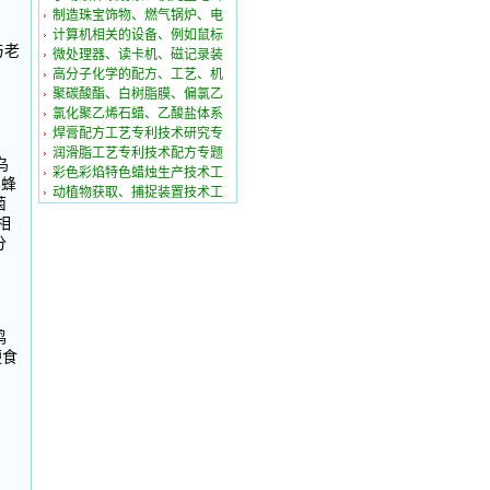
制造珠宝饰物、燃气锅炉、电
计算机相关的设备、例如鼠标
与老
微处理器、读卡机、磁记录装
高分子化学的配方、工艺、机
聚碳酸酯、白树脂膜、偏氯乙
氯化聚乙烯石蜡、乙酸盐体系
焊膏配方工艺专利技术研究专
润滑脂工艺专利技术配方专题
乌
彩色彩焰特色蜡烛生产技术工
，蜂
动植物获取、捕捉装置技术工
菌
相
分
鸡
便食