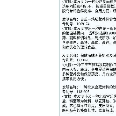
<文摘>本发明为一种经烤制而成
选用阿胶和枸杞子， 按重量份数计
胶乌骨鸡色鲜肉嫩、食用方便，
发明名称：白芷－鸡胚营养保健食
专利号：1069174
<文摘>本发明提出一种白芷－鸡
的恒温装置内， 当积热达到120
药、辅料和调味品，制成原液、
含高蛋白、高铁、高磷、高锌、高
和病患者的理想食品。
发明名称：保健海味无骨扒鸡及其制
专利号：1233420
<文摘>一种三宝布袋鸡及其制作
内有人参、鹿茸、冬虫夏草等保健
多种营养品和保健药品，具有较
携带食用方便 。
发明名称：一种北京宫廷烤鸭的制备
专利号：1181905
<文摘>本发明涉及一种北京宫廷
盐、料酒等为腌料，以麦芽糖、
成，它色泽枣红油亮，皮质酥香
医药特有的补虚壮体、去毒解热