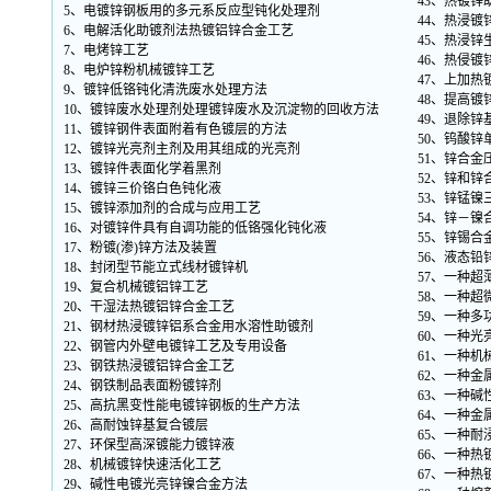
43、热镀锌
5、电镀锌钢板用的多元系反应型钝化处理剂
44、热浸镀
6、电解活化助镀剂法热镀铝锌合金工艺
45、热浸锌
7、电烤锌工艺
46、热侵镀
8、电炉锌粉机械镀锌工艺
47、上加热
9、镀锌低铬钝化清洗废水处理方法
48、提高镀
10、镀锌废水处理剂处理镀锌废水及沉淀物的回收方法
49、退除锌
11、镀锌钢件表面附着有色镀层的方法
50、钨酸锌
12、镀锌光亮剂主剂及用其组成的光亮剂
51、锌合金
13、镀锌件表面化学着黑剂
52、锌和
14、镀锌三价铬白色钝化液
53、锌锰镍
15、镀锌添加剂的合成与应用工艺
54、锌－
16、对镀锌件具有自调功能的低铬强化钝化液
55、锌锡合
17、粉镀(渗)锌方法及装置
56、液态铅
18、封闭型节能立式线材镀锌机
57、一种
19、复合机械镀铝锌工艺
58、一种
20、干湿法热镀铝锌合金工艺
59、一种
21、钢材热浸镀锌铝系合金用水溶性助镀剂
60、一种光
22、钢管内外壁电镀锌工艺及专用设备
61、一种机
23、钢铁热浸镀铝锌合金工艺
62、一种金
24、钢铁制品表面粉镀锌剂
63、一种
25、高抗黑变性能电镀锌钢板的生产方法
64、一种
26、高耐蚀锌基复合镀层
65、一种耐
27、环保型高深镀能力镀锌液
66、一种热
28、机械镀锌快速活化工艺
67、一种热
29、碱性电镀光亮锌镍合金方法