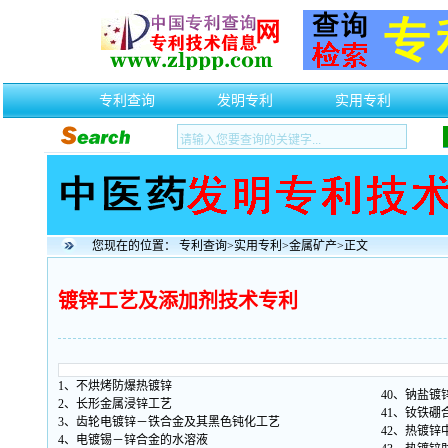
专利查询
发明专利
实用专利
您现在的位置：
专利查询
>
实用专利
>
金属矿产
>正文
镀锌工艺及添加剂技术专利
1、不烘烤防爆热镀锌
40、钠盐
2、长形金属浸锌工艺
41、钕铁硼
3、齿轮电镀锌－铁合金及其黑色钝化工艺
42、热镀锌
4、电镀锡－锌合金的水溶液