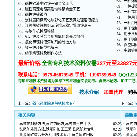
68、一种
30、碱性镀液电镀锌－镍合金工艺
69、一种
31、碱性高速电镀高耐蚀锌铝合金工艺
70、一种
32、碱性锌镍镀浴
71、一种
33、浸锌层阳极氧化法彩化工艺及其处理溶液配方
72、一种用
34、连续热镀锌机组沉没辊及稳定辊退锌溶液
73、用于
35、零散件机械镀锌机
74、用于
36、铝、锌及其合金用抗氧化光亮添加剂
75、用于钢
37、氯化钾镀锌液添加剂的制造方法
76、真空固
38、镁－锌环保型电解液
77、电镀锌
39、纳米烘镀锌及制作方法
最新价格,
全套专利技术资料仅需
327元至33827
联系电话：0575-86879949 手机：13967599949
QQ:1223
每项专利技术资料均为国家正式专利全文说明书。含技术配方、加工工艺
技术介绍
加盟代理
购
上一篇：
磷化钝化除油除锈技术专利
下一篇：
相关内容
最新
·
高纯铂制备方法,高纯铂配方,高纯铂生产工艺,
02-23
·
高纯铂
·
铁尾矿处理方法,铁尾矿加工工艺,铁尾矿综合利
02-23
·
铁尾矿
·
黄金尾矿综合开发利用技术专利,黄金尾矿回收
02-23
·
黄金尾