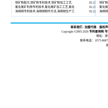
·
铁矿粉配方,铁矿粉专利技术,铁矿粉加工工艺,
02-23
·
铁矿粉
·
氰化尾矿利用专利技术,氰化尾矿加工工艺,氰化
02-23
·
氰化尾
·
海绵铜专利技术,海绵铜制作方法,海绵铜生产工
02-22
·
海绵铜
联系我们
-
加盟代理
-
版权声
Copyright ©2005-2026
专利查询网
-
专
地址：浙江
联系电话： 0575-86879
浙