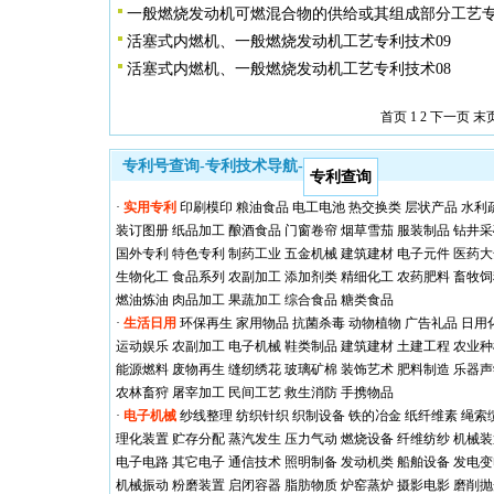
一般燃烧发动机可燃混合物的供给或其组成部分工艺专
活塞式内燃机、一般燃烧发动机工艺专利技术09
活塞式内燃机、一般燃烧发动机工艺专利技术08
首页 1
2
下一页
末
专利号查询-专利技术导航-
专利查询
·
实用专利
印刷模印
粮油食品
电工电池
热交换类
层状产品
水利
装订图册
纸品加工
酿酒食品
门窗卷帘
烟草雪茄
服装制品
钻井采
国外专利
特色专利
制药工业
五金机械
建筑建材
电子元件
医药大
生物化工
食品系列
农副加工
添加剂类
精细化工
农药肥料
畜牧饲
燃油炼油
肉品加工
果蔬加工
综合食品
糖类食品
·
生活日用
环保再生
家用物品
抗菌杀毒
动物植物
广告礼品
日用
运动娱乐
农副加工
电子机械
鞋类制品
建筑建材
土建工程
农业种
能源燃料
废物再生
缝纫绣花
玻璃矿棉
装饰艺术
肥料制造
乐器声
农林畜狩
屠宰加工
民间工艺
救生消防
手携物品
·
电子机械
纱线整理
纺织针织
织制设备
铁的冶金
纸纤维素
绳索
理化装置
贮存分配
蒸汽发生
压力气动
燃烧设备
纤维纺纱
机械装
电子电路
其它电子
通信技术
照明制备
发动机类
船舶设备
发电变
机械振动
粉磨装置
启闭容器
脂肪物质
炉窑蒸炉
摄影电影
磨削抛