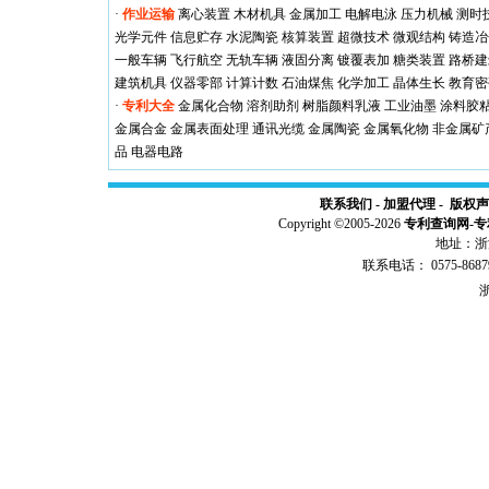
·
作业运输
离心装置
木材机具
金属加工
电解电泳
压力机械
测时
光学元件
信息贮存
水泥陶瓷
核算装置
超微技术
微观结构
铸造冶
一般车辆
飞行航空
无轨车辆
液固分离
镀覆表加
糖类装置
路桥建
建筑机具
仪器零部
计算计数
石油煤焦
化学加工
晶体生长
教育密
·
专利大全
金属化合物
溶剂助剂
树脂颜料乳液
工业油墨
涂料胶
金属合金
金属表面处理
通讯光缆
金属陶瓷
金属氧化物
非金属矿
品
电器电路
联系我们
-
加盟代理
-
版权声
Copyright ©2005-2026
专利查询网
-
专
地址：浙江
联系电话： 0575-86879
浙